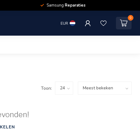
Samsung
Reparaties
0
EUR
Toon:
evonden!
KELEN