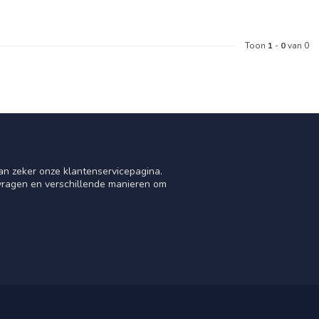
Toon
1
-
0
van 0
an zeker onze klantenservicepagina.
 vragen en verschillende manieren om