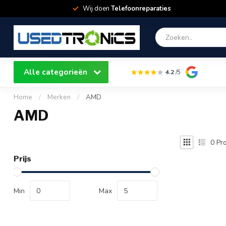
Wij doen
Telefoonreparaties
Alle categorieën
4.2
/5
Home
/
Merken
/
AMD
AMD
0
Pro
Prijs
Min
Max