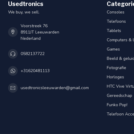
Usedtronics
Categori
We buy, we sell.
Consoles
Telefoons
Voorstreek 76
Tablets
8911JT Leeuwarden
Nederland
Computers & 
Games
0582137722
Beeld & gelui
Fotografie
+31620481113
Horloges
HTC Vive Virtu
usedtronicsleeuwarden@gmail.com
Gereedschap
Funko Pop!
Telefoon Acce