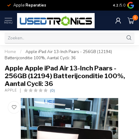
Apple
Reparaties
Samsung
Rep
4.2
/5.0
0
MENU
Home
/
Apple iPad Air 13-Inch Paars - 256GB (12194)
Batterijconditie 100%, Aantal Cycli: 36
Apple Apple iPad Air 13-Inch Paars -
256GB (12194) Batterijconditie 100%,
Aantal Cycli: 36
(0)
APPLE