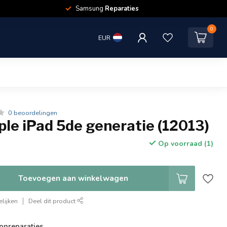
Samsung
Reparaties
0
EUR
0 beoordelingen
le iPad 5de generatie (12013)
Op voorraad (1)
Toevoegen aan winkelwagen
lijken
Deel dit product
onreparaties