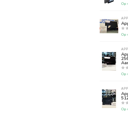
Op 
APP
App
Op 
APP
App
256
Aan
Op 
APP
App
512
Op 