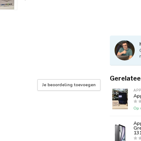
Gerelatee
Je beoordeling toevoegen
APP
App
Op 
Ap
Gre
13