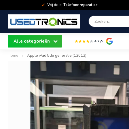
Wij doen
Telefoonreparaties
Alle categorieën
4.2
/5
Home
/
Apple iPad 5de generatie (12013)