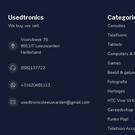
Usedtronics
Categori
We buy, we sell.
Consoles
Telefoons
Voorstreek 76
Tablets
8911JT Leeuwarden
Nederland
Computers & 
Games
0582137722
Beeld & gelui
Fotografie
+31620481113
Horloges
HTC Vive Virtu
usedtronicsleeuwarden@gmail.com
Gereedschap
Funko Pop!
Telefoon Acce