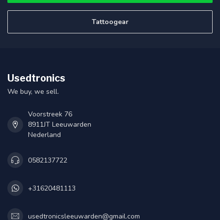
Tattoogear
Usedtronics
We buy, we sell.
Voorstreek 76
8911JT Leeuwarden
Nederland
0582137722
+31620481113
usedtronicsleeuwarden@gmail.com