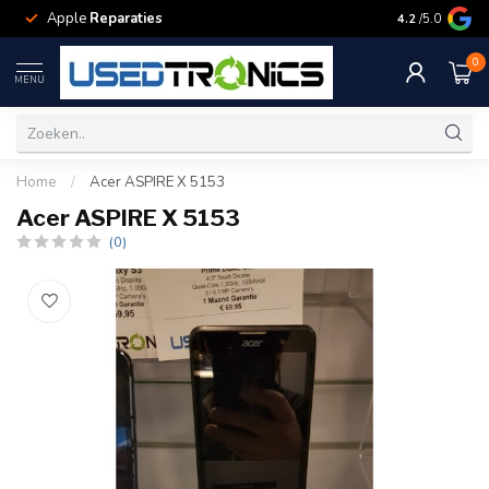
Apple
Reparaties
Samsung
Rep
4.2
/5.0
0
MENU
Home
/
Acer ASPIRE X 5153
Acer ASPIRE X 5153
(0)