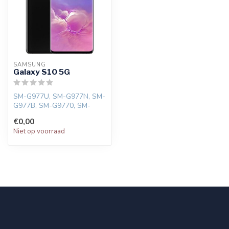
SAMSUNG
Galaxy S10 5G
SM-G977U, SM-G977N, SM-
G977B, SM-G9770, SM-
G977P
€0,00
Niet op voorraad