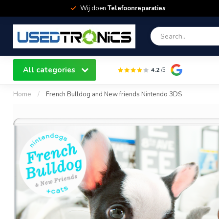
Wij doen
Telefoonreparaties
All categories
4.2
/5
Home
/
French Bulldog and New friends Nintendo 3DS