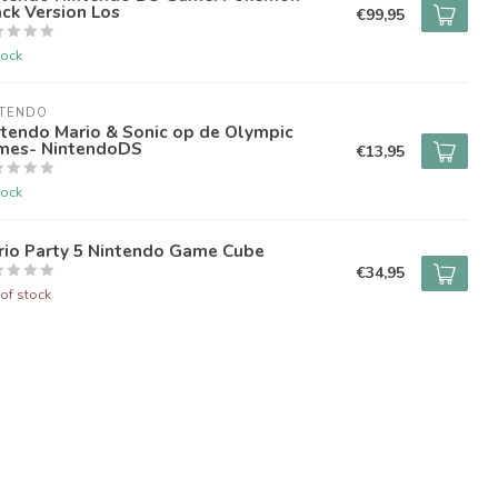
ck Version Los
€99,95
tock
NTENDO
tendo Mario & Sonic op de Olympic
mes- NintendoDS
€13,95
tock
rio Party 5 Nintendo Game Cube
€34,95
of stock