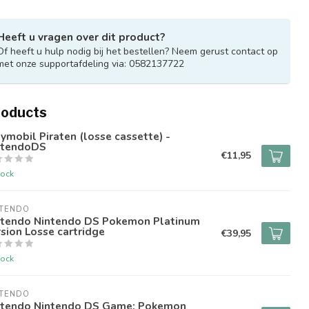
Heeft u vragen over dit product?
Of heeft u hulp nodig bij het bestellen? Neem gerust contact op
met onze supportafdeling via: 0582137722
roducts
ymobil Piraten (losse cassette) -
ntendoDS
€11,95
tock
NTENDO
ntendo Nintendo DS Pokemon Platinum
sion Losse cartridge
€39,95
tock
NTENDO
ntendo Nintendo DS Game: Pokemon