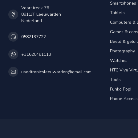
Smartphones
Voorstreek 76
Tablets
8911JT Leeuwarden
Nederland
Computers & 
Games & cons
0582137722
Beeld & gelui
Photography
+31620481113
Watches
HTC Vive Virtu
usedtronicsleeuwarden@gmail.com
Tools
Funko Pop!
Phone Access