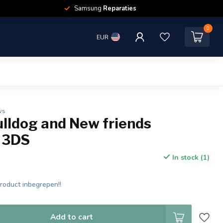
Samsung
Reparaties
0
EUR
ws
ulldog and New friends
 3DS
In stock (1)
product inbegrepen!!
Add to cart