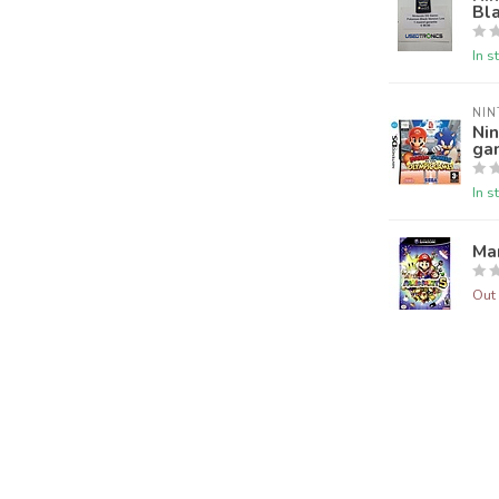
Bla
In s
NI
Nin
ga
In s
Ma
Out 