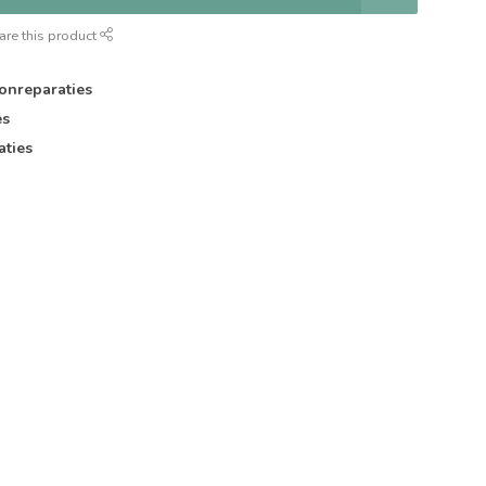
are this product
onreparaties
es
aties