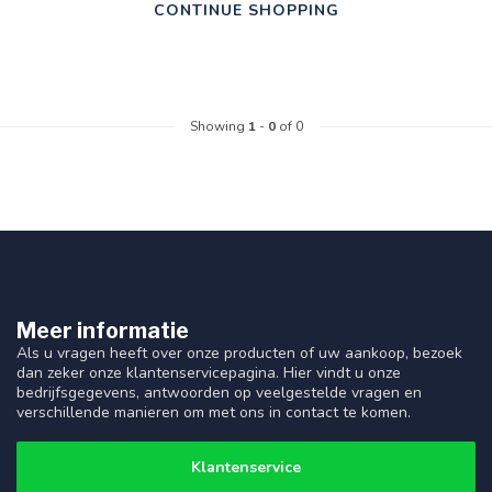
CONTINUE SHOPPING
Showing
1
-
0
of 0
Meer informatie
Als u vragen heeft over onze producten of uw aankoop, bezoek
dan zeker onze klantenservicepagina. Hier vindt u onze
bedrijfsgegevens, antwoorden op veelgestelde vragen en
verschillende manieren om met ons in contact te komen.
Klantenservice