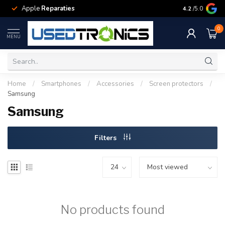
Apple
Reparaties
Samsung
Rep
4.2
/5.0
0
MENU
Home
/
Smartphones
/
Accessories
/
Screen protectors
/
Samsung
Samsung
Filters
No products found