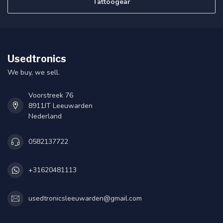
Tattoogear
Usedtronics
We buy, we sell.
Voorstreek 76
8911JT Leeuwarden
Nederland
0582137722
+31620481113
usedtronicsleeuwarden@gmail.com