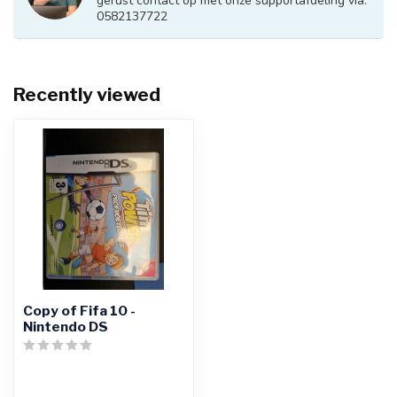
gerust contact op met onze supportafdeling via:
0582137722
Recently viewed
Copy of Fifa 10 -
Nintendo DS