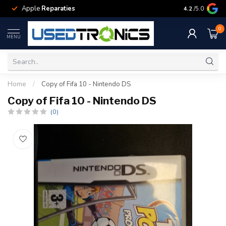
Apple
Reparaties
Samsung
Rep
4.2
/5.0
0
MENU
Home
/
Copy of Fifa 10 - Nintendo DS
Copy of Fifa 10 - Nintendo DS
(0)