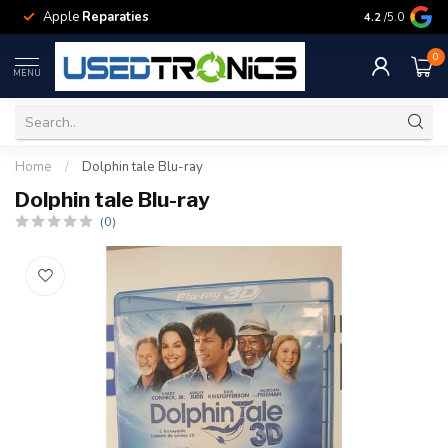
Apple
Reparaties
Samsung
Rep
4.2
/5.0
0
MENU
Home
/
Dolphin tale Blu-ray
Dolphin tale Blu-ray
(0)