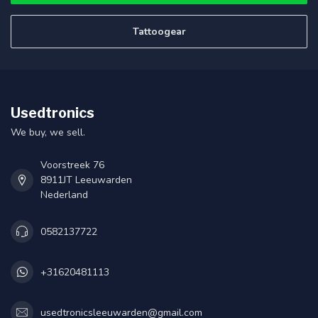
Tattoogear
Usedtronics
We buy, we sell.
Voorstreek 76
8911JT Leeuwarden
Nederland
0582137722
+31620481113
usedtronicsleeuwarden@gmail.com