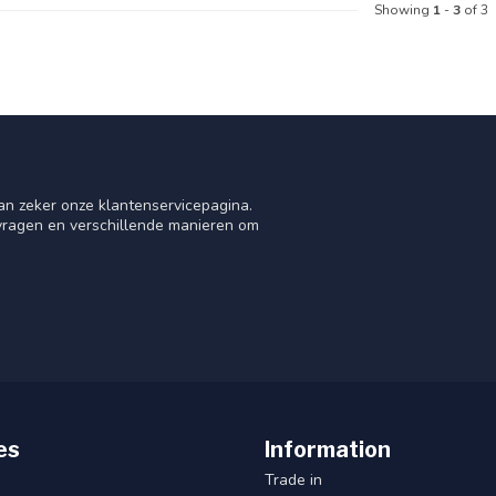
Showing
1
-
3
of 3
an zeker onze klantenservicepagina.
 vragen en verschillende manieren om
es
Information
Trade in