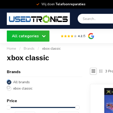
Wij doen
Telefoonreparaties
All categories
4.2
/5
Home
/
Brands
/
xbox classic
xbox classic
3
Pro
Brands
All brands
xbox classic
Price