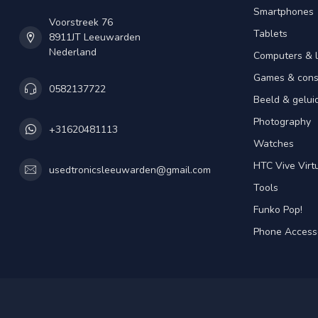
Smartphones
Voorstreek 76
Tablets
8911JT Leeuwarden
Nederland
Computers & 
Games & cons
0582137722
Beeld & gelui
Photography
+31620481113
Watches
HTC Vive Virtu
usedtronicsleeuwarden@gmail.com
Tools
Funko Pop!
Phone Access