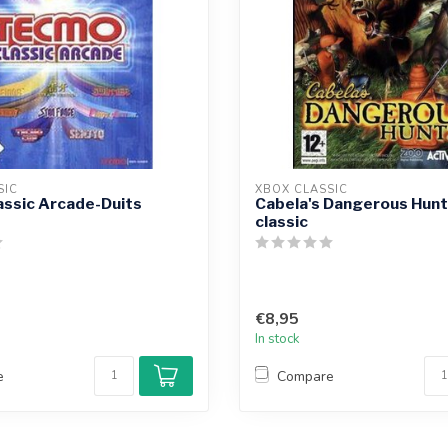
SIC
XBOX CLASSIC
assic Arcade-Duits
Cabela's Dangerous Hunt
classic
€8,95
In stock
e
Compare