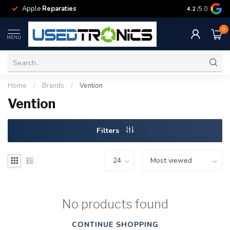
Apple
Reparaties
Samsung
Rep
4.2
/5.0
0
MENU
Home
/
Brands
/
Vention
Vention
Filters
No products found
CONTINUE SHOPPING