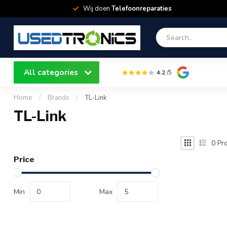
Wij doen
Telefoonreparaties
All categories
4.2
/5
Home
/
Brands
/
TL-Link
TL-Link
0
Pro
Price
Min
Max