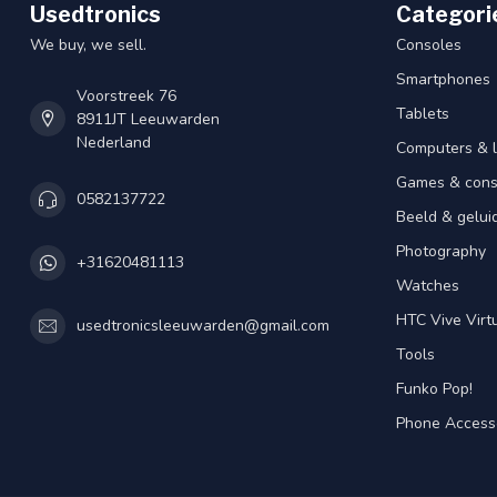
Usedtronics
Categori
We buy, we sell.
Consoles
Smartphones
Voorstreek 76
Tablets
8911JT Leeuwarden
Nederland
Computers & 
Games & cons
0582137722
Beeld & gelui
Photography
+31620481113
Watches
HTC Vive Virtu
usedtronicsleeuwarden@gmail.com
Tools
Funko Pop!
Phone Access