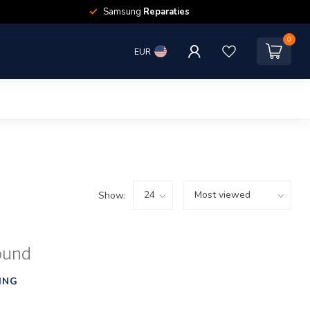
Samsung
Reparaties
0
EUR
Show:
ound
ING