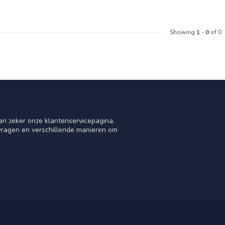
Showing
1
-
0
of 0
an zeker onze klantenservicepagina.
 vragen en verschillende manieren om