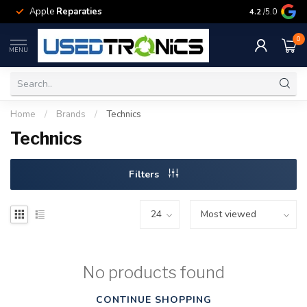
Apple
Reparaties
Samsung
Rep
4.2
/5.0
0
MENU
Home
/
Brands
/
Technics
Technics
Filters
No products found
CONTINUE SHOPPING