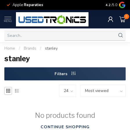
Apple
Reparaties
Samsung
Rep
4.2
/5.0
0
MENU
Home
/
Brands
/
stanley
stanley
Filters
No products found
CONTINUE SHOPPING