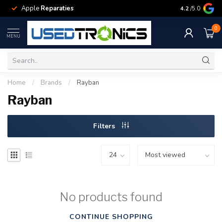
Apple
Reparaties
Samsung
Rep
4.2
/5.0
0
MENU
Home
/
Brands
/
Rayban
Rayban
Filters
No products found
CONTINUE SHOPPING