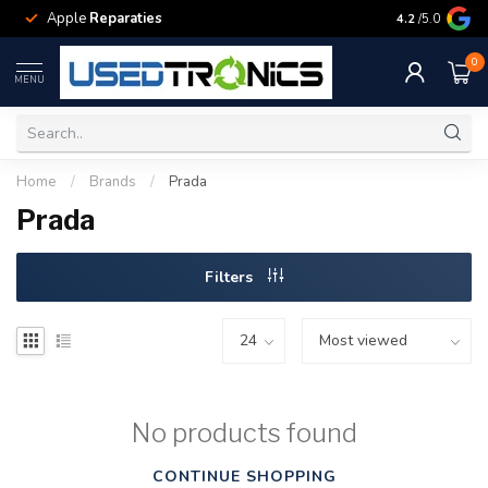
Apple
Reparaties
Samsung
Rep
4.2
/5.0
0
MENU
Home
/
Brands
/
Prada
Prada
Filters
No products found
CONTINUE SHOPPING