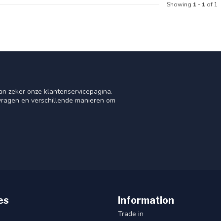
Showing
1
-
1
of 1
an zeker onze klantenservicepagina.
 vragen en verschillende manieren om
es
Information
Trade in