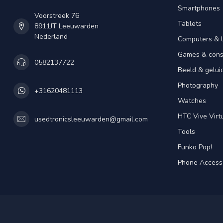
Smartphones
Voorstreek 76
Tablets
8911JT Leeuwarden
Nederland
Computers & 
Games & cons
0582137722
Beeld & gelui
Photography
+31620481113
Watches
HTC Vive Virtu
usedtronicsleeuwarden@gmail.com
Tools
Funko Pop!
Phone Access