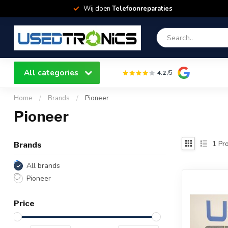
Wij doen
Telefoonreparaties
All categories
4.2
/5
Home
/
Brands
/
Pioneer
Pioneer
1
Pro
Brands
All brands
Pioneer
Price