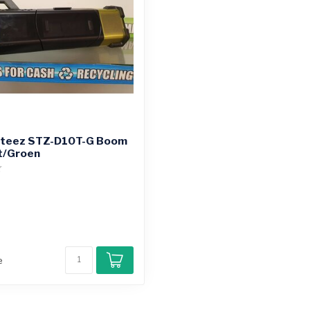
Steez STZ-D10T-G Boom
t/Groen
e