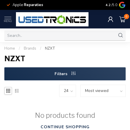
Apple
Reparaties
Samsung
Rep
4.2
/5.0
0
MENU
Home
/
Brands
/
NZXT
NZXT
Filters
No products found
CONTINUE SHOPPING