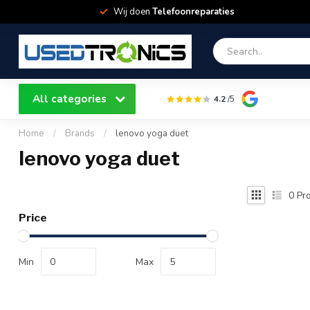
Wij doen
Telefoonreparaties
All categories
4.2
/5
Home
/
Brands
/
lenovo yoga duet
lenovo yoga duet
0
Pro
Price
Min
Max