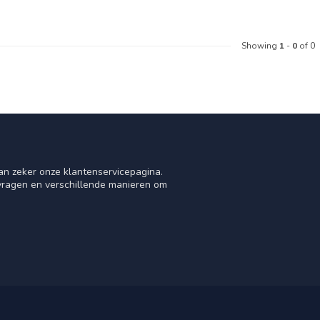
Showing
1
-
0
of 0
an zeker onze klantenservicepagina.
 vragen en verschillende manieren om