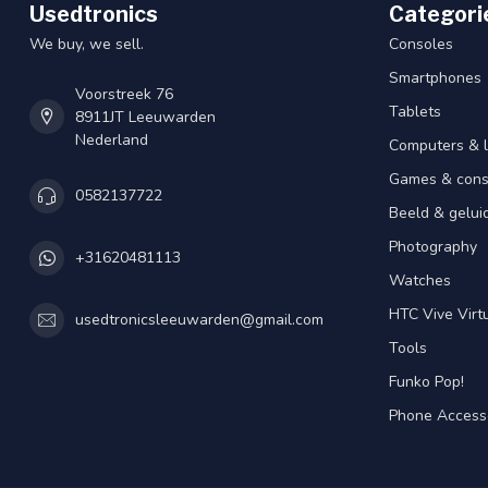
Usedtronics
Categori
We buy, we sell.
Consoles
Smartphones
Voorstreek 76
Tablets
8911JT Leeuwarden
Nederland
Computers & 
Games & cons
0582137722
Beeld & gelui
Photography
+31620481113
Watches
HTC Vive Virtu
usedtronicsleeuwarden@gmail.com
Tools
Funko Pop!
Phone Access