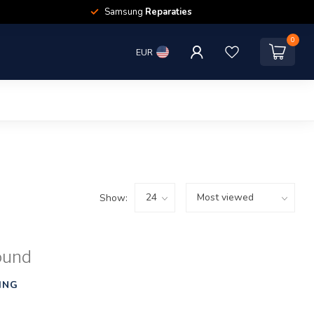
Samsung
Reparaties
0
EUR
Show:
ound
ING