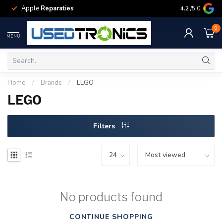
Apple
Reparaties
Samsung
Rep
4.2
/5.0
0
MENU
Home
/
Brands
/
LEGO
LEGO
Filters
No products found
CONTINUE SHOPPING