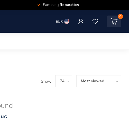
Samsung
Reparaties
0
EUR
Show:
ound
ING