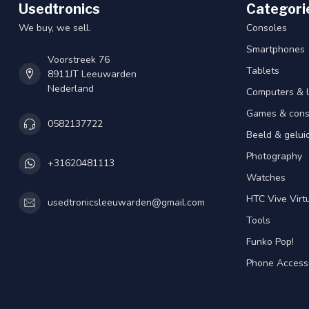
Usedtronics
Categori
We buy, we sell.
Consoles
Smartphones
Voorstreek 76
Tablets
8911JT Leeuwarden
Nederland
Computers & 
Games & cons
0582137722
Beeld & gelui
Photography
+31620481113
Watches
HTC Vive Virtu
usedtronicsleeuwarden@gmail.com
Tools
Funko Pop!
Phone Access