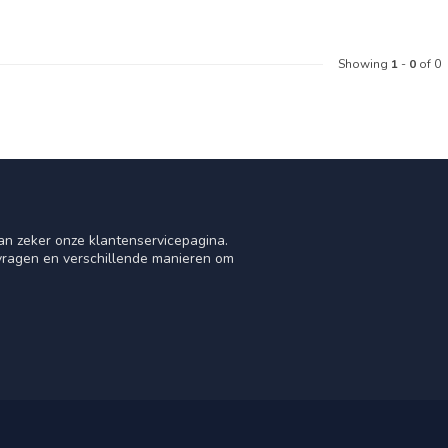
Showing
1
-
0
of 0
an zeker onze klantenservicepagina.
 vragen en verschillende manieren om