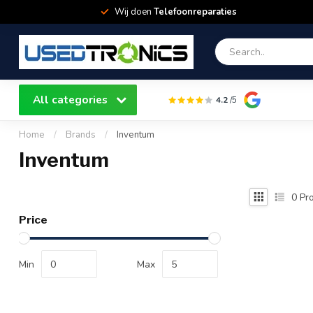
Wij doen
Telefoonreparaties
All categories
4.2
/5
Home
/
Brands
/
Inventum
Inventum
0
Pro
Price
Min
Max