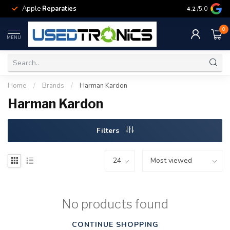
Apple
Reparaties
Samsung
Rep
4.2
/5.0
0
MENU
Home
/
Brands
/
Harman Kardon
Harman Kardon
Filters
No products found
CONTINUE SHOPPING