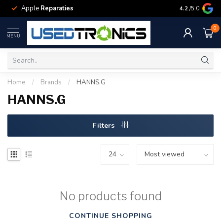
Apple
Reparaties
Samsung
Rep
4.2
/5.0
0
MENU
Home
/
Brands
/
HANNS.G
HANNS.G
Filters
No products found
CONTINUE SHOPPING