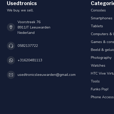
Usedtronics
Categori
We buy, we sell.
Consoles
Smartphones
Voorstreek 76
Tablets
8911JT Leeuwarden
Nederland
Computers & 
Games & cons
0582137722
Beeld & gelui
Photography
+31620481113
Watches
HTC Vive Virtu
usedtronicsleeuwarden@gmail.com
Tools
Funko Pop!
Phone Access