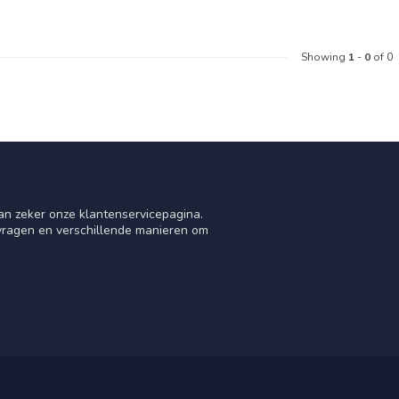
Showing
1
-
0
of 0
an zeker onze klantenservicepagina.
 vragen en verschillende manieren om