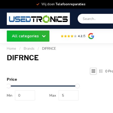
Wij doen
Telefoonreparaties
All categories
4.2
/5
Home
/
Brands
/
DIFRNCE
DIFRNCE
0
Pro
Price
Min
Max