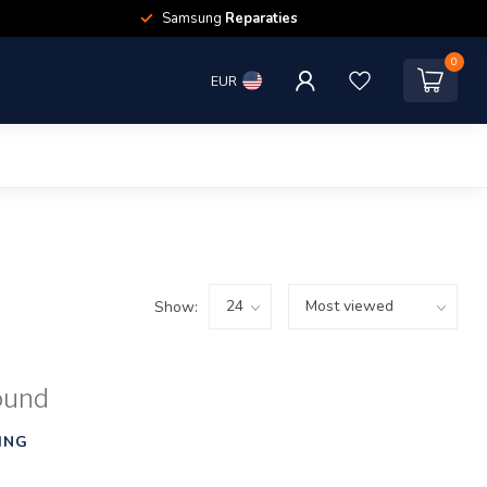
Samsung
Reparaties
0
EUR
Show:
ound
ING