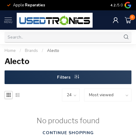
Apple
Reparaties
Samsung
Rep
4.2
/5.0
0
MENU
Home
/
Brands
/
Alecto
Alecto
Filters
No products found
CONTINUE SHOPPING