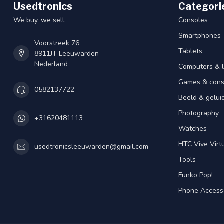
Usedtronics
Categori
We buy, we sell.
Consoles
Smartphones
Voorstreek 76
Tablets
8911JT Leeuwarden
Nederland
Computers & 
Games & cons
0582137722
Beeld & gelui
Photography
+31620481113
Watches
HTC Vive Virtu
usedtronicsleeuwarden@gmail.com
Tools
Funko Pop!
Phone Access