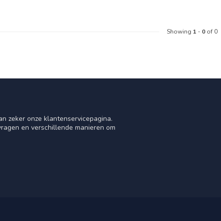
Showing
1
-
0
of 0
an zeker onze klantenservicepagina.
 vragen en verschillende manieren om