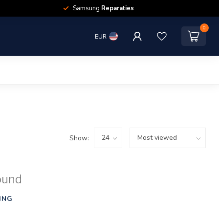
Samsung
Reparaties
0
EUR
Show:
ound
ING