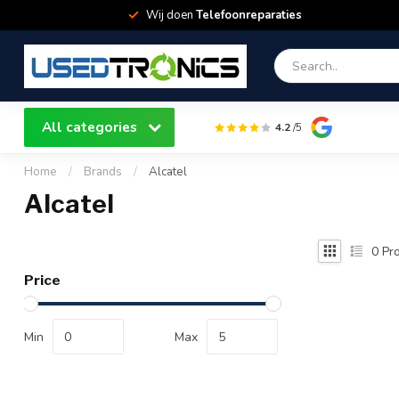
Wij doen
Telefoonreparaties
All categories
4.2
/5
Home
/
Brands
/
Alcatel
Alcatel
0
Pro
Price
Min
Max