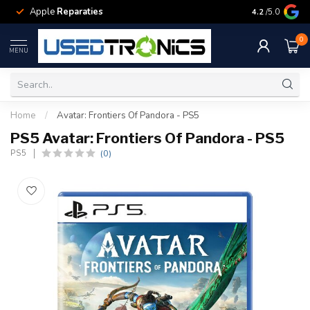
Apple
Reparaties
Samsung
Rep
4.2
/5.0
0
MENU
Home
/
Avatar: Frontiers Of Pandora - PS5
PS5 Avatar: Frontiers Of Pandora - PS5
(0)
PS5