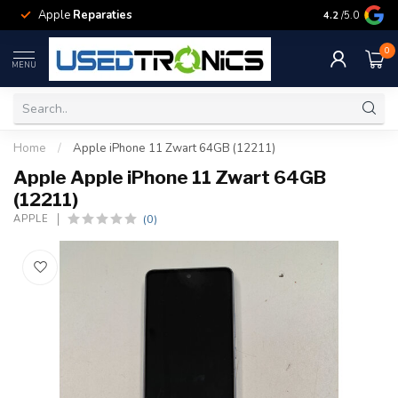
Apple
Reparaties
Samsung
Rep
4.2
/5.0
0
MENU
Home
/
Apple iPhone 11 Zwart 64GB (12211)
Apple Apple iPhone 11 Zwart 64GB
(12211)
(0)
APPLE