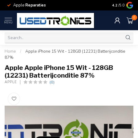
Apple
Reparaties
Samsung
Rep
4.2
/5.0
0
MENU
Home
/
Apple iPhone 15 Wit - 128GB (12231) Batterijconditie
87%
Apple Apple iPhone 15 Wit - 128GB
(12231) Batterijconditie 87%
(0)
APPLE