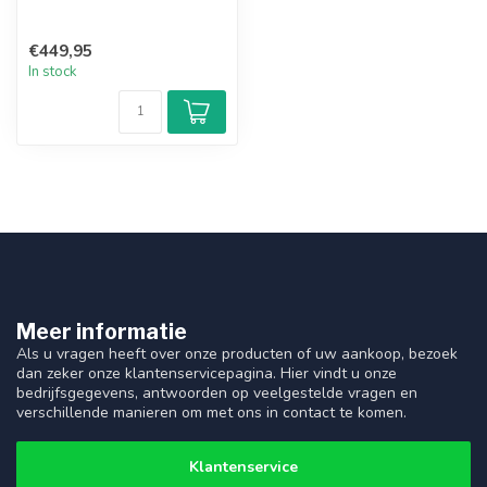
€449,95
In stock
Meer informatie
Als u vragen heeft over onze producten of uw aankoop, bezoek
dan zeker onze klantenservicepagina. Hier vindt u onze
bedrijfsgegevens, antwoorden op veelgestelde vragen en
verschillende manieren om met ons in contact te komen.
Klantenservice