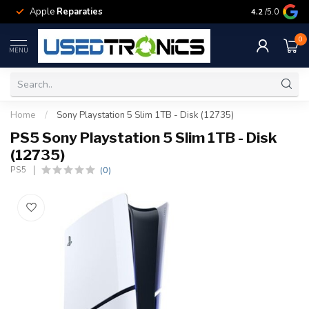
Apple
Reparaties
Samsung
Rep
4.2
/5.0
0
MENU
Home
/
Sony Playstation 5 Slim 1TB - Disk (12735)
PS5 Sony Playstation 5 Slim 1TB - Disk
(12735)
(0)
PS5