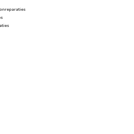
onreparaties
es
aties