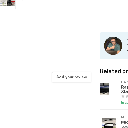
Related p
Add your review
RA
Raz
Xb
In s
MI
Mic
to