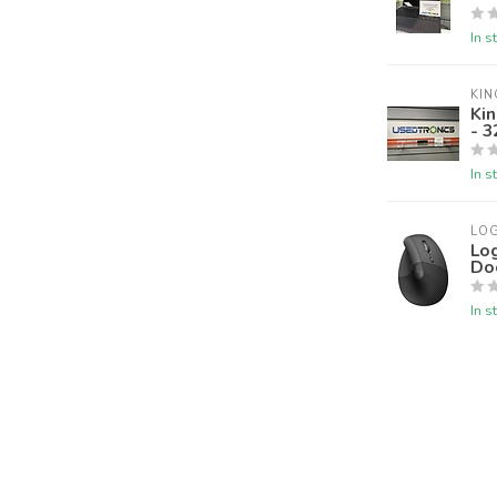
In s
KI
Ki
- 
In s
LO
Log
Do
In s