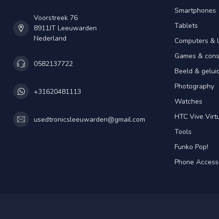
Smartphones
Voorstreek 76
Tablets
8911JT Leeuwarden
Nederland
Computers & 
Games & cons
0582137722
Beeld & gelui
Photography
+31620481113
Watches
HTC Vive Virtu
usedtronicsleeuwarden@gmail.com
Tools
Funko Pop!
Phone Access