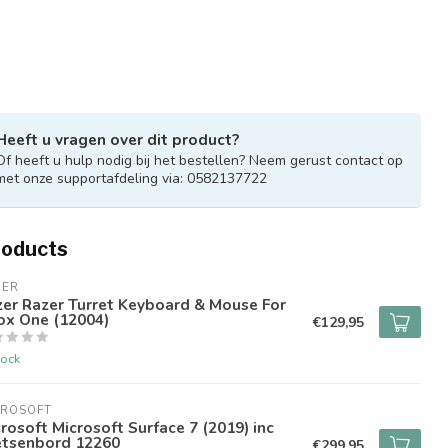
Heeft u vragen over dit product?
Of heeft u hulp nodig bij het bestellen? Neem gerust contact op
met onze supportafdeling via: 0582137722
roducts
ZER
er Razer Turret Keyboard & Mouse For
ox One (12004)
€129,95
tock
CROSOFT
rosoft Microsoft Surface 7 (2019) inc
etsenbord 12260
€299,95