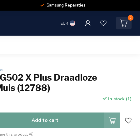
Samsung
Reparaties
0
EUR
ws
 G502 X Plus Draadloze
uis (12788)
In stock (1)
Add to cart
are this product