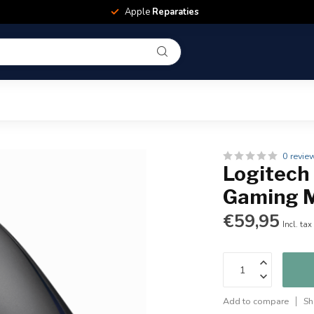
Apple
Reparaties
0 revie
Logitech
Gaming M
€59,95
Incl. tax
Add to compare
Sh