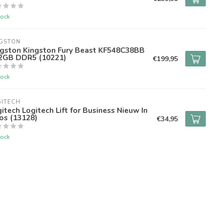
tock
NGSTON
ngston Kingston Fury Beast KF548C38BB
32GB DDR5 (10221)
€199,95
tock
GITECH
itech Logitech Lift for Business Nieuw In
os (13128)
€34,95
tock