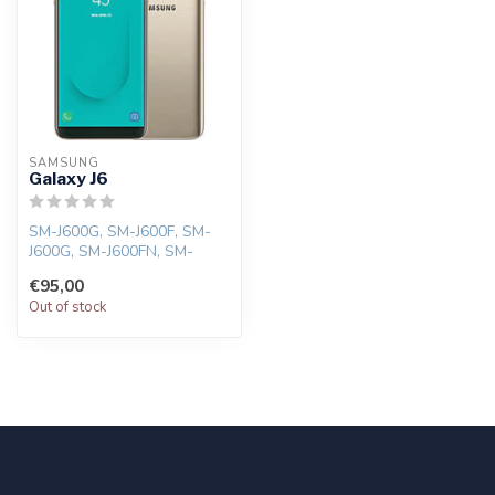
SAMSUNG
Galaxy J6
SM-J600G, SM-J600F, SM-
J600G, SM-J600FN, SM-
J600GF, SM-J600GT, SM-
€95,00
J600L, SM-J600...
Out of stock