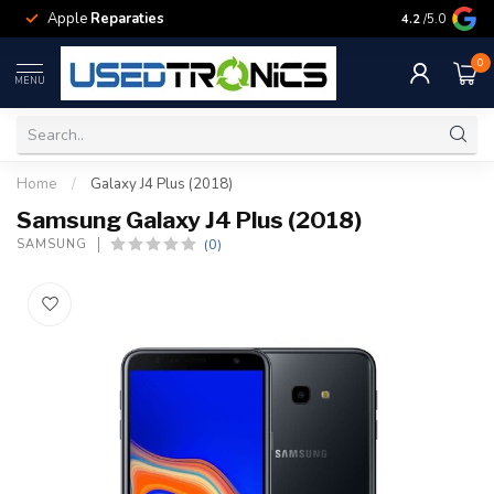
Apple
Reparaties
Samsung
Rep
4.2
/5.0
0
MENU
Home
/
Galaxy J4 Plus (2018)
Samsung Galaxy J4 Plus (2018)
(0)
SAMSUNG