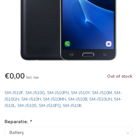
€0,00
Out of stock
Incl. tax
SM-J510F, SM-J510G, SM-J510FN, SM-J510Y, SM-J510M, SM-
J510GN, SM-J510H, SM-J510MN, SM-J5108, SM-J510UN, SM-
J510L, SM-J510S, SM-J510FQ, SM-J510K
Reparatie:
*