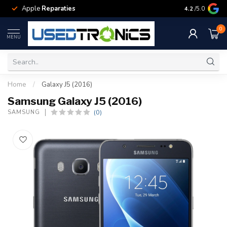
Apple
Reparaties
Samsung
Rep
4.2
/5.0
0
MENU
Home
/
Galaxy J5 (2016)
Samsung Galaxy J5 (2016)
(0)
SAMSUNG