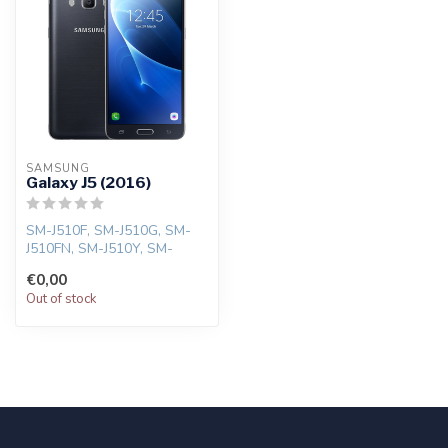
SAMSUNG
Galaxy J5 (2016)
SM-J510F, SM-J510G, SM-
J510FN, SM-J510Y, SM-
J510M, SM-J510GN, SM-
€0,00
J510H, SM-J510M...
Out of stock