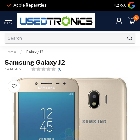
Apple
Reparaties
Samsung
Rep
4.2
/5.0
0
MENU
Home
/
Galaxy J2
Samsung Galaxy J2
(0)
SAMSUNG