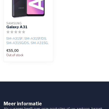
SAMSUNG
Galaxy A31
SM-A315F, SM-A315F/DS,
SM-A315G/DS, SM-A315G,
SM-A315N
€55,00
Out of stock
Meer informatie
Als u vragen heeft over onze producten of uw aankoop, bezoek