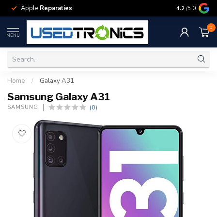
Apple
Reparaties
Samsung
Rep
4.2
/5.0
0
MENU
Home
/
Galaxy A31
Samsung Galaxy A31
(0)
SAMSUNG