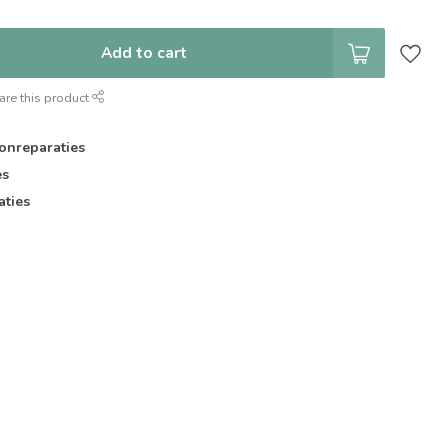
Add to cart
are this product
onreparaties
es
aties