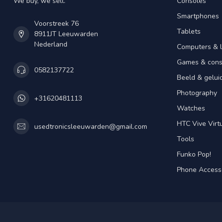
We buy, we sell.
Consoles
Smartphones
Voorstreek 76
Tablets
8911JT Leeuwarden
Nederland
Computers & 
Games & cons
0582137722
Beeld & gelui
Photography
+31620481113
Watches
HTC Vive Virtu
usedtronicsleeuwarden@gmail.com
Tools
Funko Pop!
Phone Access