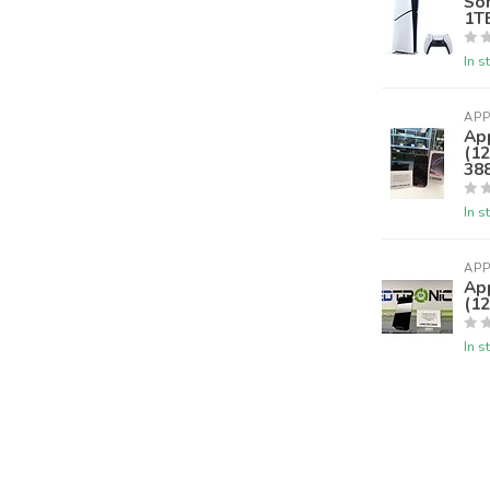
Son
1T
In s
APP
Ap
(12
38
In s
APP
Ap
(12
In s