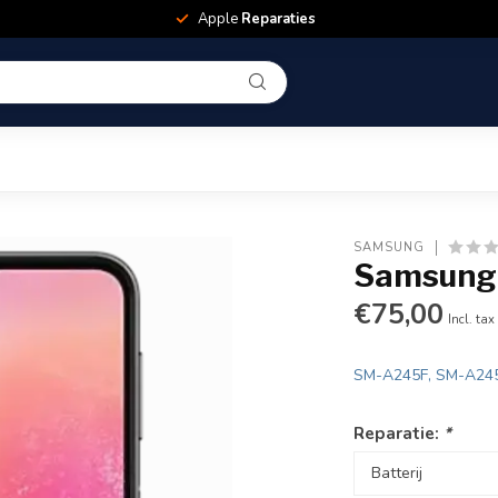
Apple
Reparaties
SAMSUNG
Samsung
€75,00
Incl. tax
SM-A245F, SM-A24
Reparatie:
*