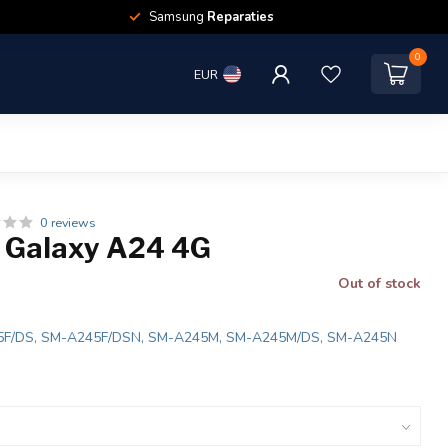
Samsung
Reparaties
0
EUR
0 reviews
 Galaxy A24 4G
Out of stock
5F/DS, SM-A245F/DSN, SM-A245M, SM-A245M/DS, SM-A245N