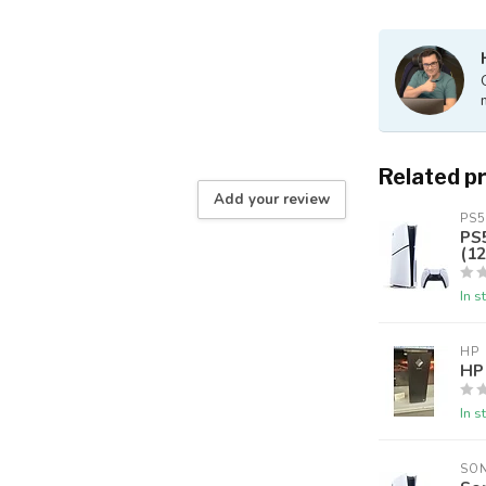
Related p
Add your review
PS5
PS5
(12
In s
HP
HP
In s
SO