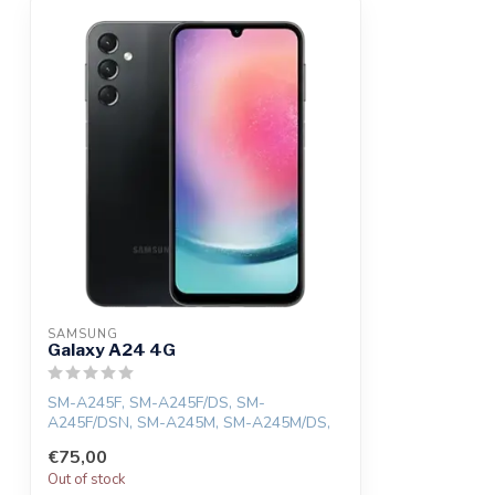
SAMSUNG
Galaxy A24 4G
SM-A245F, SM-A245F/DS, SM-
A245F/DSN, SM-A245M, SM-A245M/DS,
SM-A245N
€75,00
Out of stock