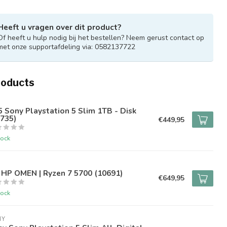
Heeft u vragen over dit product?
Of heeft u hulp nodig bij het bestellen? Neem gerust contact op
met onze supportafdeling via: 0582137722
roducts
 Sony Playstation 5 Slim 1TB - Disk
735)
€449,95
tock
 HP OMEN | Ryzen 7 5700 (10691)
€649,95
tock
NY