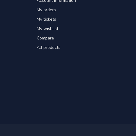
Account information
My orders
My tickets
My wishlist
Compare
All products