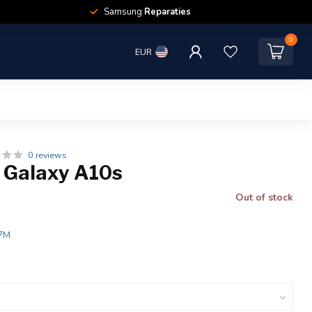
Samsung
Reparaties
0
EUR
0 reviews
Galaxy A10s
Out of stock
7M