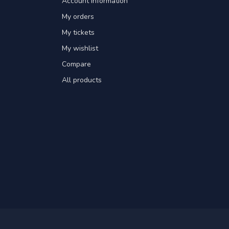
Account information
My orders
My tickets
My wishlist
Compare
All products