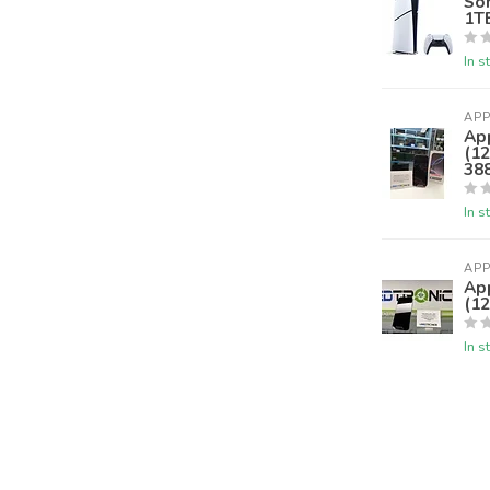
Son
1T
In s
APP
Ap
(12
38
In s
APP
Ap
(12
In s