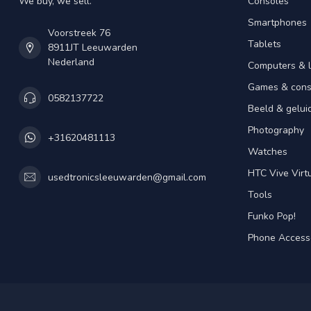
We buy, we sell.
Consoles
Smartphones
Voorstreek 76
Tablets
8911JT Leeuwarden
Nederland
Computers & 
Games & cons
0582137722
Beeld & gelui
Photography
+31620481113
Watches
HTC Vive Virtu
usedtronicsleeuwarden@gmail.com
Tools
Funko Pop!
Phone Access