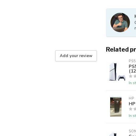
Related p
Add your review
PS5
PS5
(12
In s
HP
HP
In s
SO