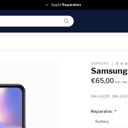
Apple
Reparaties
SAMSUNG
Samsung 
€65,00
Incl. tax
SM-A107F, SM-A10
Reparatie:
*