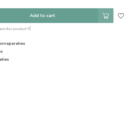
Add to cart
are this product
onreparaties
es
aties