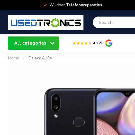
Wij doen
Telefoonreparaties
All categories
4.2
/5
Home
/
Galaxy A10s