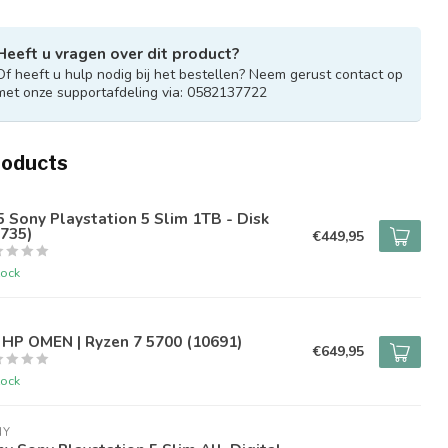
Heeft u vragen over dit product?
Of heeft u hulp nodig bij het bestellen? Neem gerust contact op
met onze supportafdeling via: 0582137722
roducts
 Sony Playstation 5 Slim 1TB - Disk
735)
€449,95
tock
 HP OMEN | Ryzen 7 5700 (10691)
€649,95
tock
NY