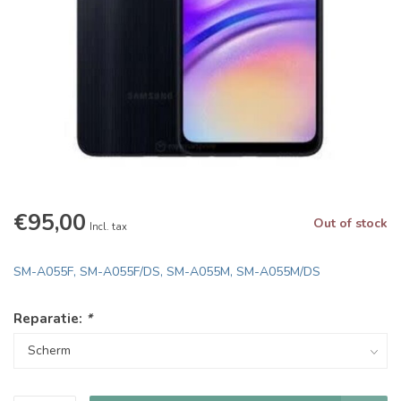
€95,00
Out of stock
Incl. tax
SM-A055F, SM-A055F/DS, SM-A055M, SM-A055M/DS
Reparatie:
*