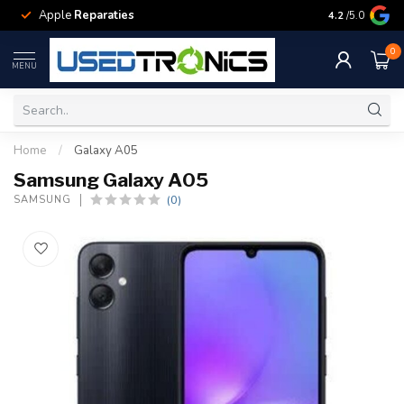
Apple
Reparaties
Samsung
Rep
4.2
/5.0
0
MENU
Home
/
Galaxy A05
Samsung Galaxy A05
(0)
SAMSUNG