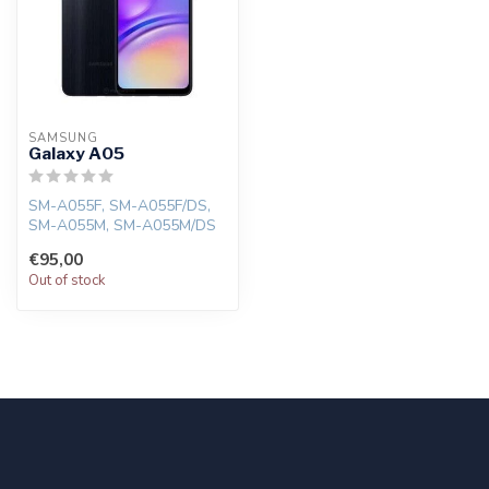
SAMSUNG
Galaxy A05
SM-A055F, SM-A055F/DS,
SM-A055M, SM-A055M/DS
€95,00
Out of stock