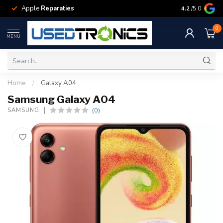
Apple
Reparaties
Samsung
Rep
4.2
/5.0
0
MENU
Home
/
Galaxy A04
Samsung Galaxy A04
(0)
SAMSUNG