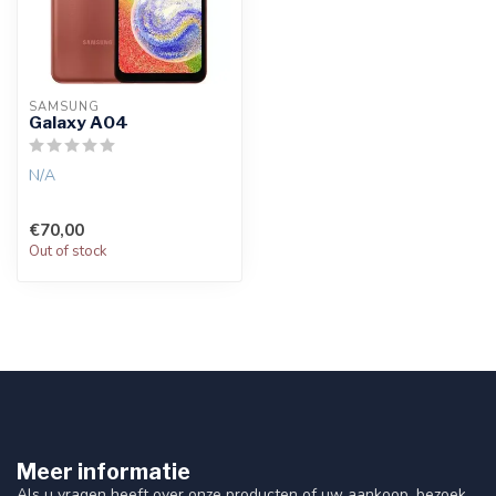
SAMSUNG
Galaxy A04
N/A
€70,00
Out of stock
Meer informatie
Als u vragen heeft over onze producten of uw aankoop, bezoek