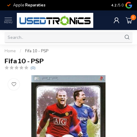
Apple
Reparaties
Samsung
Rep
4.2
/5.0
0
MENU
Home
/
Fifa 10 - PSP
Fifa 10 - PSP
(0)