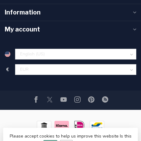
Information
My account
€
Please accept cookies to help us improve this website Is this
© Copyright 2026 Usedtronics
- Powered by
Lightspeed
- Theme