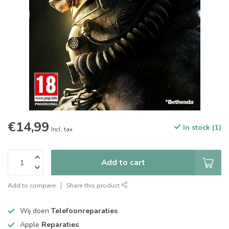
€14,99
In stock (1)
Incl. tax
Add to cart
Add to compare
Share this product
Wij doen
Telefoonreparaties
Apple
Reparaties