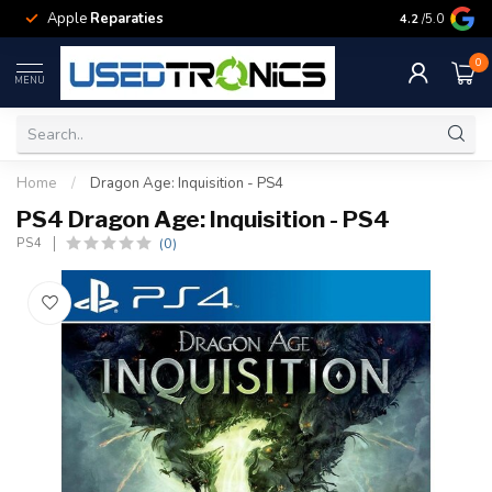
Apple
Reparaties
Samsung
Rep
4.2
/5.0
0
MENU
Home
/
Dragon Age: Inquisition - PS4
PS4 Dragon Age: Inquisition - PS4
(0)
PS4