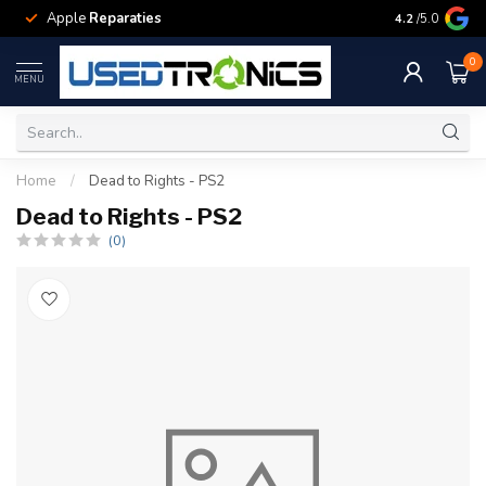
Apple
Reparaties
Samsung
Rep
4.2
/5.0
0
MENU
Home
/
Dead to Rights - PS2
Dead to Rights - PS2
(0)