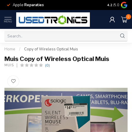
Apple
Reparaties
Samsung
Rep
4.2
/5.0
0
MENU
Home
/
Copy of Wireless Optical Muis
Muis Copy of Wireless Optical Muis
(0)
MUIS