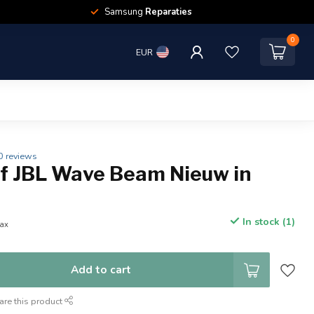
Samsung
Reparaties
0
EUR
0 reviews
of JBL Wave Beam Nieuw in
In stock (1)
tax
Add to cart
are this product