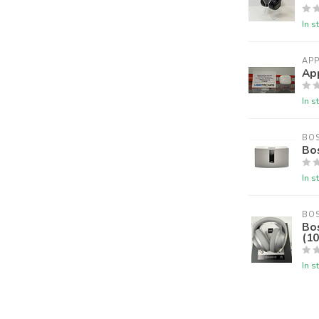
In s
APP
Ap
In s
BO
Bo
In s
BO
Bos
(10
In s