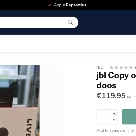
Apple
Reparaties
JBL
jbl Copy 
doos
€119,95
Incl. 
Add to compare
Sh