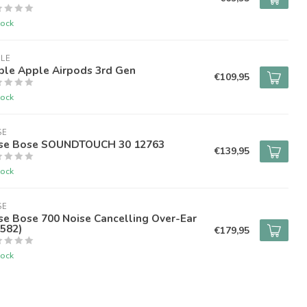
tock
LE
ple Apple Airpods 3rd Gen
€109,95
tock
SE
se Bose SOUNDTOUCH 30 12763
€139,95
tock
SE
e Bose 700 Noise Cancelling Over-Ear
582)
€179,95
tock