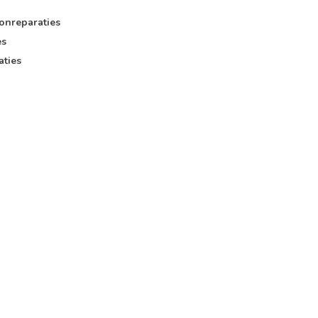
onreparaties
es
aties