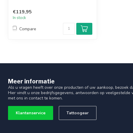
€119,95
In stock
Compare
Meer informatie
Als u vragen heeft over onze producten of uw aankoop, bezoek d
Hier vindt u onze bedrijfsgegevens, antwoorden op veelgestelde
met ons in contact te komen.
Klantenservice
Tattoogear