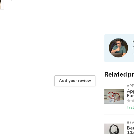
Related p
Add your review
APP
Ap
Ea
In s
BE
Be
11