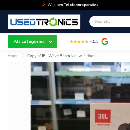
Wij doen
Telefoonreparaties
All categories
4.2
/5
Home
/
Copy of JBL Wave Beam Nieuw in doos