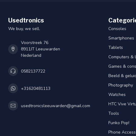
Usedtronics
Categori
We buy, we sell.
Consoles
Smartphones
Voorstreek 76
Tablets
8911JT Leeuwarden
Nederland
Computers & 
Games & cons
0582137722
Beeld & gelui
Photography
+31620481113
Watches
HTC Vive Virtu
usedtronicsleeuwarden@gmail.com
Tools
Funko Pop!
Phone Access