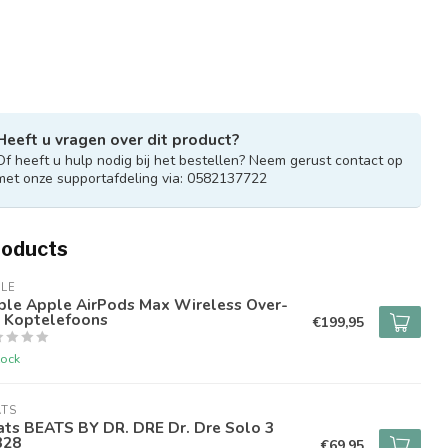
Heeft u vragen over dit product?
Of heeft u hulp nodig bij het bestellen? Neem gerust contact op
met onze supportafdeling via: 0582137722
roducts
LE
ple Apple AirPods Max Wireless Over-
r Koptelefoons
€199,95
tock
ATS
ats BEATS BY DR. DRE Dr. Dre Solo 3
328
€69,95