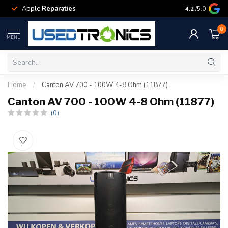
Apple
Reparaties
Samsung
Rep
4.2
/5.0
0
MENU
Home
/
Canton AV 700 - 100W 4-8 Ohm (11877)
Canton AV 700 - 100W 4-8 Ohm (11877)
(0)