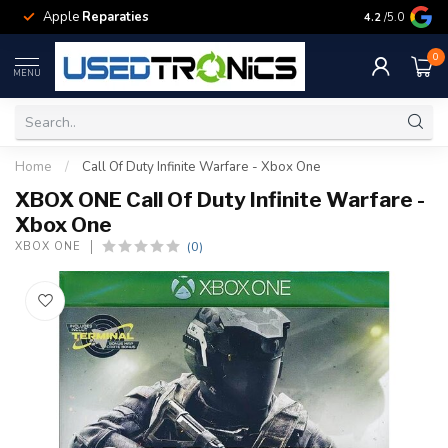
Apple
Reparaties
Samsung
Rep
4.2
/5.0
0
MENU
Home
/
Call Of Duty Infinite Warfare - Xbox One
XBOX ONE Call Of Duty Infinite Warfare -
Xbox One
(0)
XBOX ONE