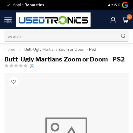
Apple
Reparaties
Samsung
Rep
4.2
/5.0
0
MENU
Home
/
Butt-Ugly Martians Zoom or Doom - PS2
Butt-Ugly Martians Zoom or Doom - PS2
(0)